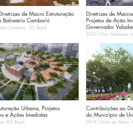
Diretrizes de Macro Estruturação
Diretrizes de Macro
bana de Balneário Camboriú
Projetos de Ação Im
Governador Valada
ário Camboriú - SC, Brazil
2020 | Gov. Valadares - 
uturação Urbana, Projetos
Contribuições ao D
cos e Ações Imediatas
do Município de Uni
a - RO, Brazil
2018 | União da Vitória - P