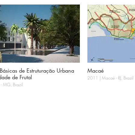
s Básicas de Estruturação Urbana
Macaé
dade de Frutal
2011 | Macaé - RJ, Brazil
 - MG, Brazil