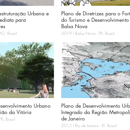
estruturação Urbana e
Plano de Diretrizes para o For
ediata para
do Turismo e Desenvolvimento
res
Balsa Nova
MG, Brazil
2019 | Balsa Nova - PR, Brazil
esenvolvimento Urbano
Plano de Desenvolvimento Ur
ão da Vitória
Integrado da Região Metropol
de Janeiro
R, Brazil
2015 | Rio de Janeiro - RJ, Brazil