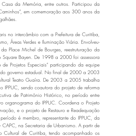
Casa da Memória, entre outros. Participou da
e Caminhos”, em comemoração aos 300 anos da
galhães.
is no intercâmbio com a Prefeitura de Curitiba,
mo, Áreas Verdes e Iluminação Viária. Envolveu-
o da Place Michel de Bourges, reestruturação da
 do Square Bayen. De 1998 a 2000 foi assessora
de Projetos Especiais” participando da equipe
as do governo estadual. No final de 2000 a 2003
ultural Teatro Guaíra. De 2003 a 2005 trabalha
o do IPPUC, sendo coautora do projeto de reforma
utiva de Patrimônio Histórico, no período entre
vo organograma do IPPUC. Coordena o Projeto
ervação, e o projeto de Restauro e Readequação
 período é membro, representante do IPPUC, da
- CAPC, na Secretaria de Urbanismo. A partir de
o Cultural de Curitiba, tendo acompanhado os