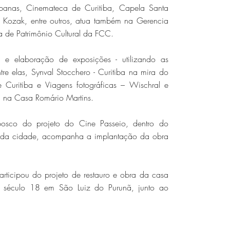
tibanas, Cinemateca de Curitiba, Capela Santa
a Kozak, entre outros, atua também na Gerencia
ia de Patrimônio Cultural da FCC.
ia e elaboração de exposições - utilizando as
e elas, Synval Stocchero - Curitiba na mira do
 Curitiba e Viagens fotográficas – Wischral e
, na Casa Romário Martins.
osco do projeto do Cine Passeio, dentro do
al da cidade, acompanha a implantação da obra
rticipou do projeto de restauro e obra da casa
o século 18 em São Luiz do Purunã, junto ao