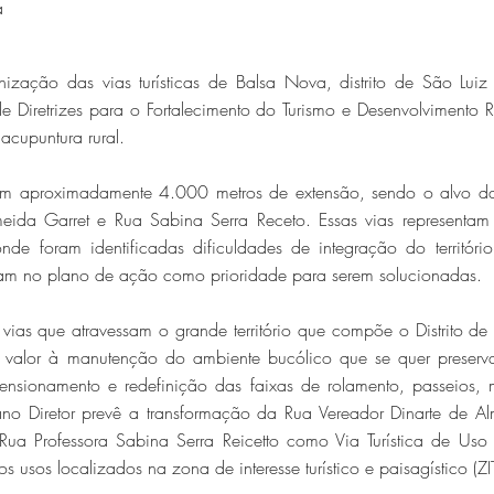
á
ização das vias turísticas de Balsa Nova, distrito de São Luiz
e Diretrizes para o Fortalecimento do Turismo e Desenvolvimento 
cupuntura rural.
om aproximadamente 4.000 metros de extensão, sendo o alvo da
meida Garret e Rua Sabina Serra Receto. Essas vias representam
de foram identificadas dificuldades de integração do territóri
tam no plano de ação como prioridade para serem solucionadas.
 vias que atravessam o grande território que compõe o Distrito d
valor à manutenção do ambiente bucólico que se quer preservar
ensionamento e redefinição das faixas de rolamento, passeios,
o Diretor prevê a transformação da Rua Vereador Dinarte de A
a Rua Professora Sabina Serra Reicetto como Via Turística de Us
usos localizados na zona de interesse turístico e paisagístico (ZI