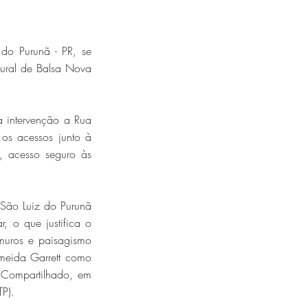
 do Purunã - PR, se
Rural de Balsa Nova
 intervenção a Rua
 os acessos junto à
o, acesso seguro às
e São Luiz do Purunã
, o que justifica o
 muros e paisagismo
lmeida Garrett como
o Compartilhado, em
TP).