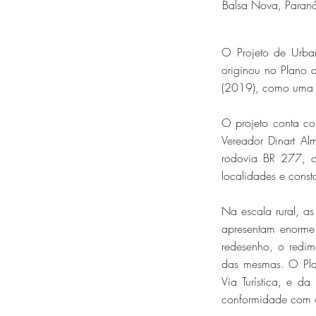
Balsa Nova, Paran
O Projeto de Urban
originou no Plano d
(2019), como uma a
O projeto conta c
Vereador Dinart Al
rodovia BR 277, on
localidades e cons
Na escala rural, as
apresentam enorme 
redesenho, o redim
das mesmas. O Plan
Via Turística, e d
conformidade com os 