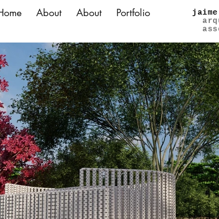
Home
About
About
Portfolio
jaime
arq
ass