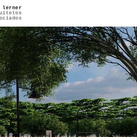
 lerner
uitetos
ociados