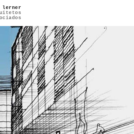
 lerner
uitetos
ociados