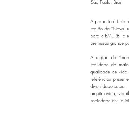
São Paulo, Brasil
A proposta é frut
região da “Nova Lu
para a EMURB, o es
premissas grande pa
A região da “crac
realidade da maio
qualidade de vida 
referências prese
diversidade social
arquitetônica, via
sociedade civil e in