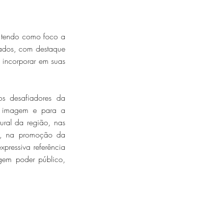
 tendo como foco a
vados, com destaque
 incorporar em suas
os desafiadores da
ua imagem e para a
ural da região, nas
os, na promoção da
pressiva referência
agem poder público,