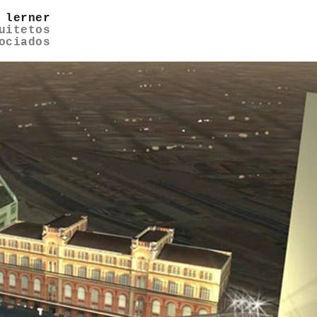
 lerner
uitetos
ociados