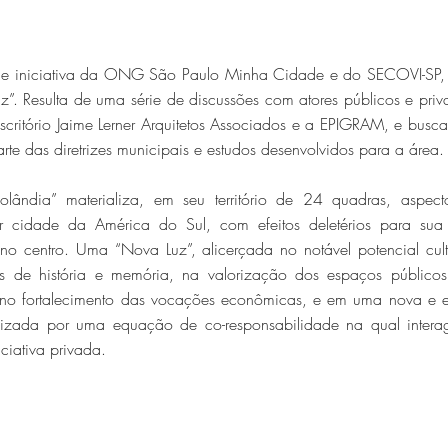
o de iniciativa da ONG São Paulo Minha Cidade e do SECOVI-SP,
z”. Resulta de uma série de discussões com atores públicos e pri
critório Jaime Lerner Arquitetos Associados e a EPIGRAM, e busca
rte das diretrizes municipais e estudos desenvolvidos para a área.
olândia” materializa, em seu território de 24 quadras, aspect
r cidade da América do Sul, com efeitos deletérios para s
no centro. Uma “Nova Luz”, alicerçada no notável potencial cult
ntes de história e memória, na valorização dos espaços públic
, no fortalecimento das vocações econômicas, e em uma nova e ex
bilizada por uma equação de co-responsabilidade na qual inter
iciativa privada.