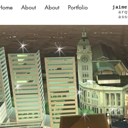
Home
About
About
Portfolio
jaime
arq
ass