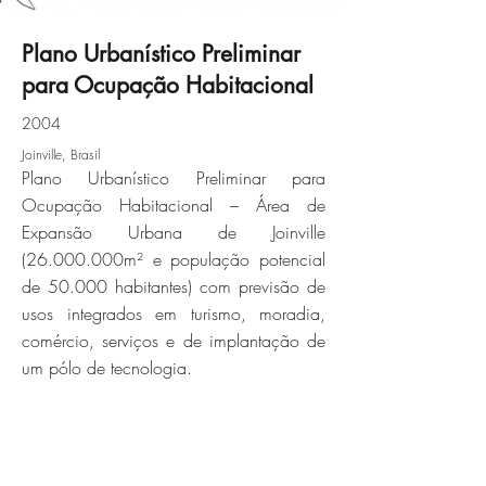
Plano Urbanístico Preliminar
para Ocupação Habitacional
untitled-6jpg
2004
Joinville, Brasil
Click here
Plano Urbanístico Preliminar para
Ocupação Habitacional – Área de
Expansão Urbana de Joinville
(26.000.000m² e população potencial
de 50.000 habitantes) com previsão de
usos integrados em turismo, moradia,
comércio, serviços e de implantação de
um pólo de tecnologia.