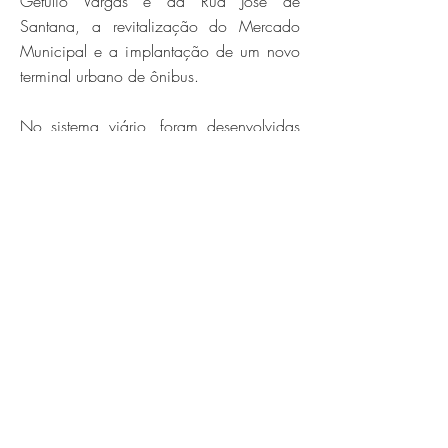
Getúlio Vargas e da Rua José de
Santana, a revitalização do Mercado
Municipal e a implantação de um novo
terminal urbano de ônibus.
No sistema viário, foram desenvolvidas
soluções para segurança e fluidez do
trânsito: implantação de binários,
reconfiguração de geometrias em pontos
de conflito, sinalização, regulamentação
de carga e descarga, estacionamento
rotativo e nova rede cicloviária. As ações
foram organizadas em fases de curto e
médio prazo.
Já as propostas para o transporte coletivo
buscaram aumentar a atratividade do
sistema de ônibus, com medidas como: