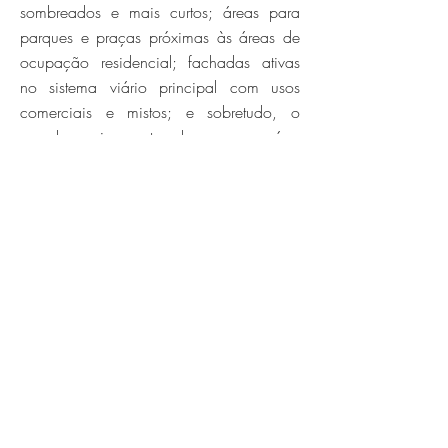
sombreados e mais curtos; áreas para
parques e praças próximas às áreas de
ocupação residencial; fachadas ativas
no sistema viário principal com usos
comerciais e mistos; e sobretudo, o
grande equipamento urbano que será o
Parque da Orla de Palmas.