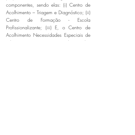
componentes, sendo elas: (i) Centro de
Acolhimento – Triagem e Diagnóstico; (ii)
Centro de Formação - Escola
Profissionalizante; (iii) E, o Centro de
Acolhimento Necessidades Especiais de
Educação – com a missão de guardar,
cuidar e prover qualidade de vida
daqueles que dependem totalmente de
auxílio.