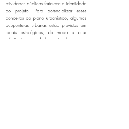
atividades públicas fortalece a identidade
do projeto. Para potencializar esses
conceitos do plano urbanístico, algumas
acupunturas urbanas estão previstas em
locais estratégicos, de modo a criar
referências e estabelecer vínculo com os
futuros moradores, além de funcionarem
como elementos de atração para a
Cidade Cauype: a Aldeia, a Casa
Grande Cultural, o Mercado Cauype, a
Renda d’Água, a Pontas dos Ventos e a
Casa da Natureza.