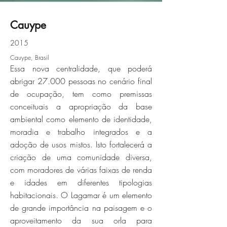
Cauype
2015
cauype_0001_03-ce-cidade-
Cauype, Brasil
cauypejpg
Essa nova centralidade, que poderá
abrigar 27.000 pessoas no cenário final
Click here
de ocupação, tem como premissas
conceituais a apropriação da base
ambiental como elemento de identidade,
moradia e trabalho integrados e a
adoção de usos mistos. Isto fortalecerá a
criação de uma comunidade diversa,
com moradores de várias faixas de renda
e idades em diferentes tipologias
habitacionais. O Lagamar é um elemento
de grande importância na paisagem e o
aproveitamento da sua orla para