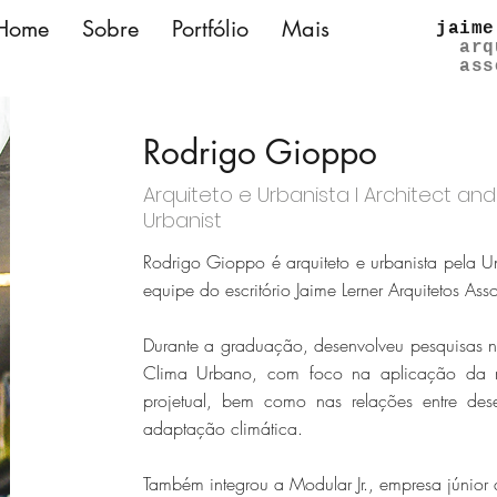
Home
Sobre
Portfólio
Mais
jaime
arq
ass
Rodrigo Gioppo
Arquiteto e Urbanista l Architect and
Urbanist
Rodrigo Gioppo é arquiteto e urbanista pela U
equipe do escritório Jaime Lerner Arquitetos A
Durante a graduação, desenvolveu pesquisas na
Clima Urbano, com foco na aplicação da m
projetual, bem como nas relações entre des
adaptação climática.
Também integrou a Modular Jr., empresa júnior