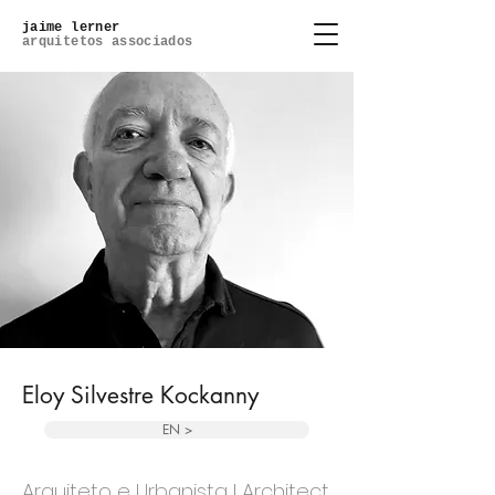
jaime lerner
arquitetos associados
Eloy Silvestre Kockanny
EN >
Arquiteto e Urbanista l Architect