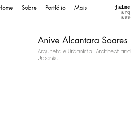
Home
Sobre
Portfólio
Mais
jaime
arq
ass
Anive Alcantara Soares
Arquiteta e Urbanista l Architect and
Urbanist