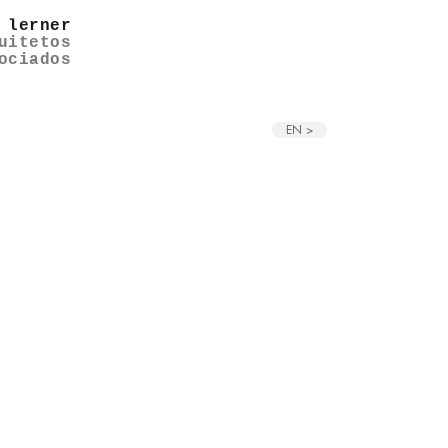
 lerner
uitetos
ociados
EN >