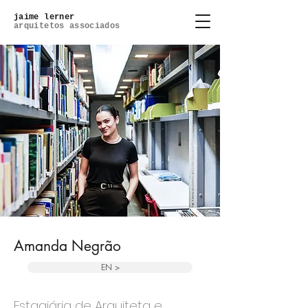
jaime lerner
arquitetos associados
Amanda Negrão
EN >
Estagiária de Arquiteta e