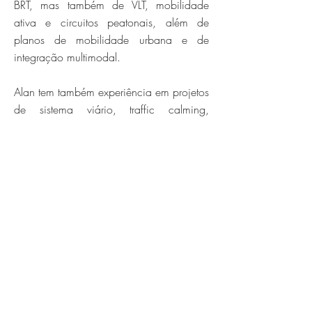
BRT, mas também de VLT, mobilidade
ativa e circuitos peatonais, além de
planos de mobilidade urbana e de
integração multimodal.
Alan tem também experiência em projetos
de sistema viário, traffic calming,
segurança viária e prevenção de
acidentes, infraestruturas e equipamentos,
tecnologias de operação viária e de
transportes, além de gestão e governança
de sistemas de transporte. Entre seus
trabalhos publicados estão The
Development of High-Capacity BRT
Systems in Latin America, TAS
Publications. 2008, Reino Unido;
Reduzindo Acidentes de Trânsito – O
Papel da Fiscalização Eletrônica e do