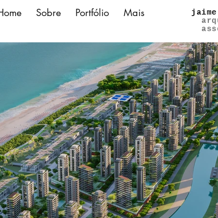
Home
Sobre
Portfólio
Mais
jaime
arq
ass