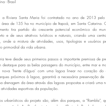
na - Brasil
 a Riviera Santa Maria foi contratado no ano de 2013 pelo
ma área de 135 ha no município de Itapoá, em Santa Catarina. 
ento tira partido do crescente potencial econômico do muni
to e de seus atrativos turísticos e naturais, criando uma centr
, onde a mistura de atividades, usos, tipologias e usuários per
to primordial da vida urbana.
ria teve desde seus primeiros passos a importante premissa de pr
om destaque para as belas paisagens do município, entre mar e m
 nova ‘frente d’água’ com uma lagoa linear no coração do 
rques próximos à lagoa, garantirá a necessária preservação de
á na drenagem da área através das lagoas propostas e criará uma n
e atividades esportivas da população.
os urbanísticos do projeto são, além dos parques, a “Rambla”, 