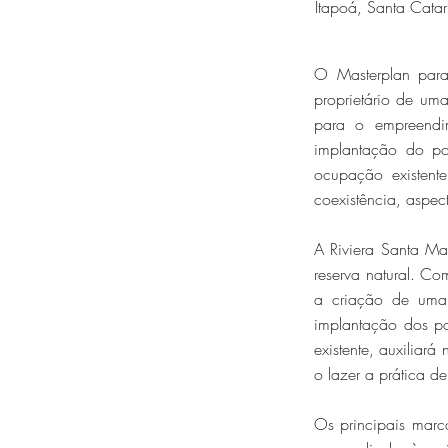
Itapoá, Santa Catari
O Masterplan para
proprietário de u
para o empreendim
implantação do por
ocupação existente
coexistência, aspec
A Riviera Santa Ma
reserva natural. C
a criação de uma
implantação dos pa
existente, auxiliar
o lazer a prática d
Os principais marc