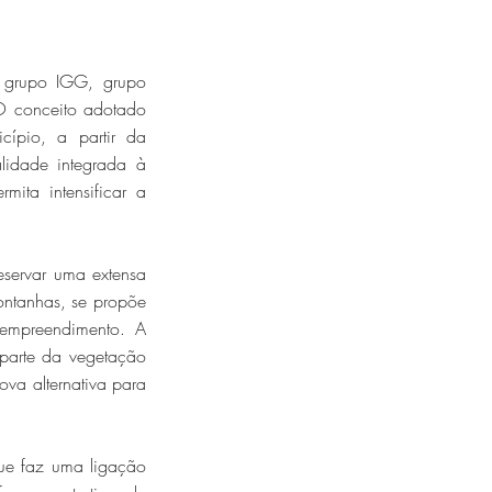
 grupo IGG, grupo
O conceito adotado
cípio, a partir da
alidade integrada à
mita intensificar a
eservar uma extensa
ontanhas, se propõe
empreendimento. A
 parte da vegetação
ova alternativa para
que faz uma ligação