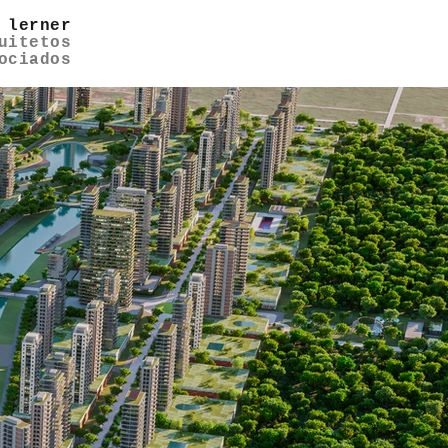
 lerner
uitetos
ociados