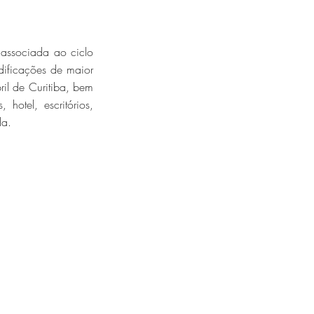
 associada ao ciclo
dificações de maior
ril de Curitiba, bem
hotel, escritórios,
da.