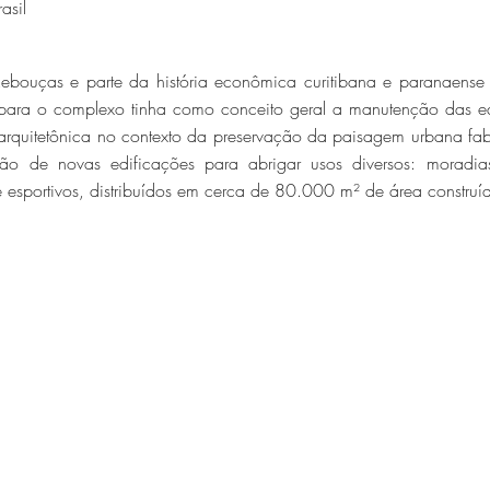
asil
Rebouças e parte da história econômica curitibana e paranaense
para o complexo tinha como conceito geral a manutenção das e
o-arquitetônica no contexto da preservação da paisagem urbana fab
 de novas edificações para abrigar usos diversos: moradias, 
e esportivos, distribuídos em cerca de 80.000 m² de área construí