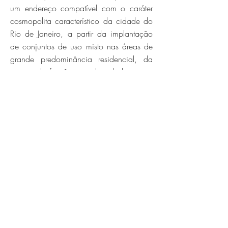
um endereço compatível com o caráter
cosmopolita característico da cidade do
Rio de Janeiro, a partir da implantação
de conjuntos de uso misto nas áreas de
grande predominância residencial, da
mistura de funções, renda, idade, uso e
tipologia arquitetônica no perfil dos
empreendimentos imobiliários, e da
criação de núcleos de maior densidade
que funcionarão como dínamos para a
criação dessa sinergia local.