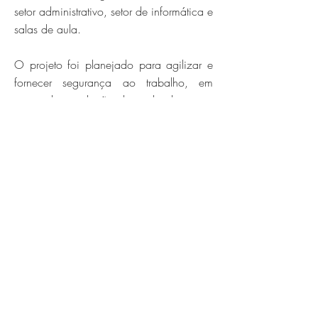
setor administrativo, setor de informática e
salas de aula.
O projeto foi planejado para agilizar e
fornecer segurança ao trabalho, em
especial em relação do sigilo durante a
etapa de realização e depois na
correção das provas do vestibular e
outros concursos. Pequenas salas,
intituladas de “confessionários”, permitem
completo isolamento, e serão utilizadas
pelos professores que elaboram as
questões. Após a conclusão, o trabalho
vai para outro ambiente e em seguida
para a gráfica que fica ao lado do setor
de distribuição, facilitando o envio das
provas aos locais de concurso.