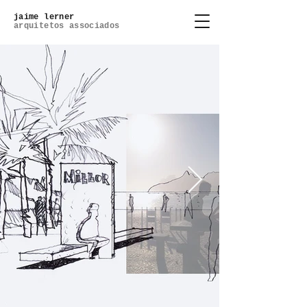
jaime lerner
arquitetos associados