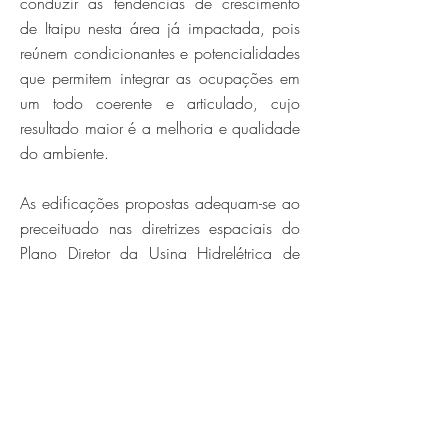
conduzir as tendências de crescimento
de Itaipu nesta área já impactada, pois
reúnem condicionantes e potencialidades
que permitem integrar as ocupações em
um todo coerente e articulado, cujo
resultado maior é a melhoria e qualidade
do ambiente.
As edificações propostas adequam-se ao
preceituado nas diretrizes espaciais do
Plano Diretor da Usina Hidrelétrica de
Itaipu, que orienta para a concentração e
otimização das atividades; para a
construção de novas edificações com o
uso de tecnologia de baixo impacto,
com reaproveitamento de recursos, e com
custos de manutenção mais baixos; para
um zoneamento que contemple a