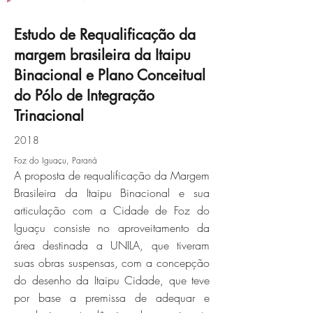
Estudo de Requalificação da
margem brasileira da Itaipu
2018.04.04-relatorio-129.jpg
Binacional e Plano Conceitual
do Pólo de Integração
Click here
Trinacional
2018
Foz do Iguaçu, Paraná
A proposta de requalificação da Margem
Brasileira da Itaipu Binacional e sua
articulação com a Cidade de Foz do
Iguaçu consiste no aproveitamento da
área destinada a UNILA, que tiveram
suas obras suspensas, com a concepção
do desenho da Itaipu Cidade, que teve
por base a premissa de adequar e