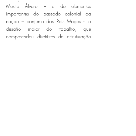
Mestre Álvaro – e de elementos
importantes do passado colonial da
nação – conjunto dos Reis Magos -, o
desafio maior do trabalho, que
compreendeu diretrizes de estruturação
urbana e projetos estratégicos, foi
encontrar formas de integrar esses ricos
elementos de uma forma sustentável ao
cotidiano da população e às estratégias
de crescimento da Serra.