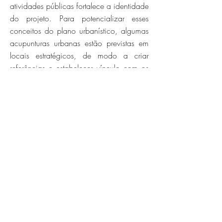
atividades públicas fortalece a identidade
do projeto. Para potencializar esses
conceitos do plano urbanístico, algumas
acupunturas urbanas estão previstas em
locais estratégicos, de modo a criar
referências e estabelecer vínculo com os
futuros moradores, além de funcionarem
como elementos de atração para a
Cidade Cauype: a Aldeia, a Casa
Grande Cultural, o Mercado Cauype, a
Renda d’Água, a Pontas dos Ventos e a
Casa da Natureza.