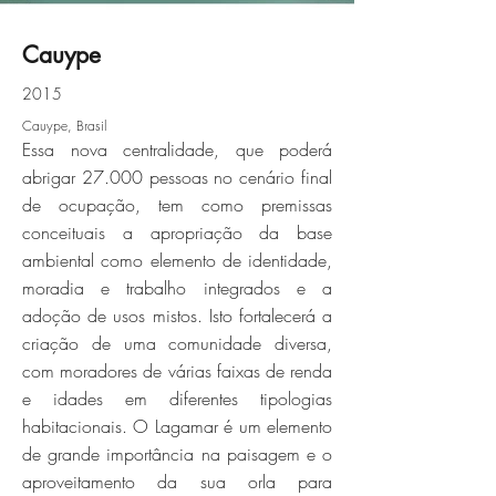
Cauype
2015
cauype_0001_03-ce-cidade-
Cauype, Brasil
cauypejpg
Essa nova centralidade, que poderá
abrigar 27.000 pessoas no cenário final
Click here
de ocupação, tem como premissas
conceituais a apropriação da base
ambiental como elemento de identidade,
moradia e trabalho integrados e a
adoção de usos mistos. Isto fortalecerá a
criação de uma comunidade diversa,
com moradores de várias faixas de renda
e idades em diferentes tipologias
habitacionais. O Lagamar é um elemento
de grande importância na paisagem e o
aproveitamento da sua orla para