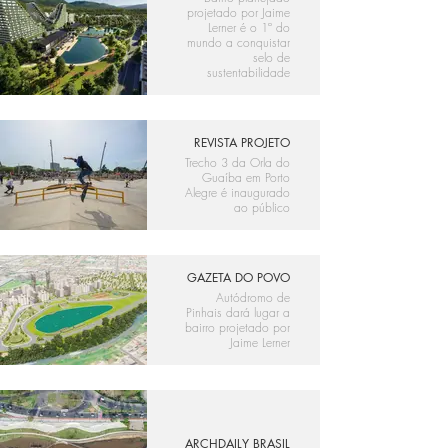
projetado por Jaime
Lerner é o 1º do
mundo a conquistar
selo de
sustentabilidade
REVISTA PROJETO
Trecho 3 da Orla do
Guaíba em Porto
Alegre é inaugurado
ao público
GAZETA DO POVO
Autódromo de
Pinhais dará lugar a
bairro projetado por
Jaime Lerner
ARCHDAILY BRASIL