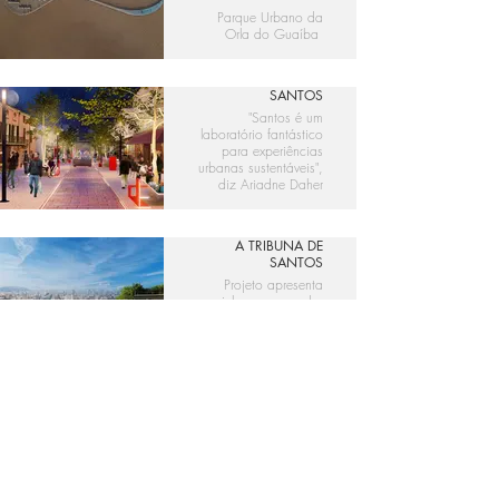
Parque Urbano da
Orla do Guaíba
A TRIBUNA DE
SANTOS
"Santos é um
laboratório fantástico
para experiências
urbanas sustentáveis",
diz Ariadne Daher
A TRIBUNA DE
SANTOS
Projeto apresenta
caminhos para mudar
a região central de
Santos
GAZETA DO POVO
Jaime Lerner
comandará
transformação do
Minhocão em parque
suspenso