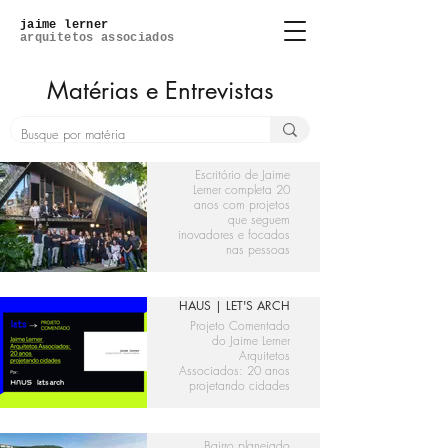
jaime lerner
arquitetos associados
Matérias e Entrevistas
GAZETA DO POVO
Escritório de Jaime
Lerner completa 20
anos com projetos
que seguem
inovadores e focados
nas pessoas
HAUS | LET'S ARCH
Projeto Comentado
do Jaime Lerner
Arquitetos
Associados: 20 anos
projetando cidades
GAZETA DO POVO
Bairro planejado