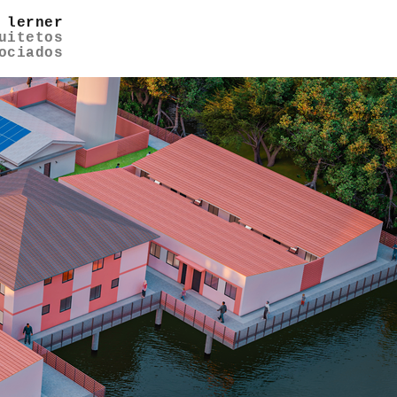
 lerner
uitetos
ociados