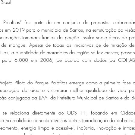
Brasil
 Palafitas” fez parte de um conjunto de propostas elaboradas
os em 2019 para o município de Santos, na estruturação da visão 
cupações tomaram franjas da porção insular sobre áreas de pr
s de mangue. Apesar de todas as iniciativas de delimitação dess
ílias, a quantidade de moradores da região só fez crescer, pass
1 para 6.000 em 2006, de acordo com dados da COHABSP
Projeto Piloto do Parque Palafitas emerge como a primeira fase
cuperação da área e vislumbrar melhor qualidade de vida pa
ção conjugada da JLAA, da Prefeitura Municipal de Santos e da B
e se relaciona diretamente ao ODS 11, focando em Cidad
ue na realidade conecta diversos outros (erradicação da pobreza,
amento, energia limpa e acessível, indústria, inovação e infraes