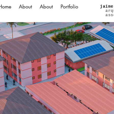
Home
About
About
Portfolio
jaime
arq
ass