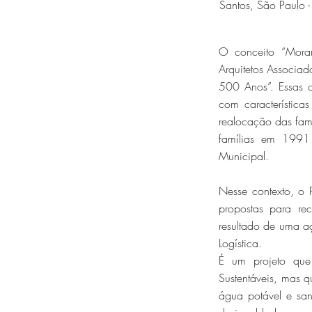
Santos, São Paulo - 
O conceito “Morar
Arquitetos Associad
500 Anos”. Essas o
com característica
realocação das fam
famílias em 199
Municipal.
Nesse contexto, o 
propostas para re
resultado de uma a
Logística.
É um projeto qu
Sustentáveis, mas q
água potável e sane