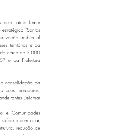
 pela Jaime Lerner
estratégica “Santos
eservação ambiental
es territórios e da
ando cerca de 3.000
 e da Prefeitura
 da consolidação da
ra seus moradores,
andeirantes Deicmar
es e Comunidades
 saúde e bem estar,
trutura, redução de