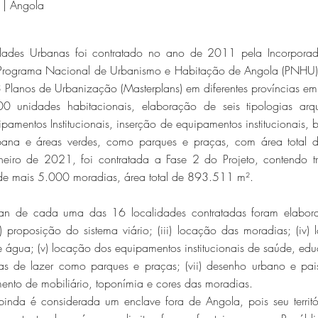
 | Angola
ades Urbanas foi contratado no ano de 2011 pela Incorporado
o Programa Nacional de Urbanismo e Habitação de Angola (PNHU)
 Planos de Urbanização (Masterplans) em diferentes províncias 
 unidades habitacionais, elaboração de seis tipologias arqui
ipamentos Institucionais, inserção de equipamentos institucionais
 urbana e áreas verdes, como parques e praças, com área tota
eiro de 2021, foi contratada a Fase 2 do Projeto, contendo t
e mais 5.000 moradias, área total de 893.511 m².
lan de cada uma das 16 localidades contratadas foram elaborad
 proposição do sistema viário; (iii) locação das moradias; (iv) 
e água; (v) locação dos equipamentos institucionais de saúde, ed
eas de lazer como parques e praças; (vii) desenho urbano e paisa
ento de mobiliário, toponímia e cores das moradias.
inda é considerada um enclave fora de Angola, pois seu territó