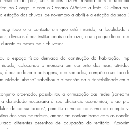
o restante do país, seus limites fazem fronteira com a Repú
tica do Congo, e com o Oceano Atlântico a leste. O clima da r
la estação das chuvas (de novembro a abril) e a estação da seca 
magnitude e o contexto em que está inserida, a localidade
ais, diversas áreas institucionais e de lazer, e um parque linear q
 durante os meses mais chuvosos.
rou o espaço físico derivado da construção da habitação, imp
nidade, colocando a moradia em conjunto das ruas, ativida
nais, áreas de lazer e paisagens, que somados, compõe o sentido d
munidade urbana” trabalhou a dimensão da sustentabilidade em do
onjunto ordenado, possibilitou a otimização das redes (sanea
iu a densidade necessária à sua eficiência econômica; e ao pr
ódulos de comunidades”, permitiu o menor consumo de energia 
rotina dos seus moradores, ambos em conformidade com as condic
ltado diferentes desenhos de ocupação do território. Aprox