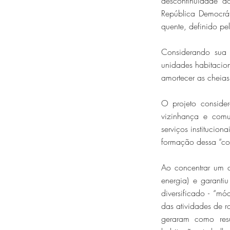
descontinuidade a
República Democrá
quente, definido pe
Considerando sua 
unidades habitacion
amortecer as cheias
O projeto conside
vizinhança e comu
serviços institucio
formação dessa “co
Ao concentrar um c
energia) e garant
diversificado - “m
das atividades de 
geraram como resu