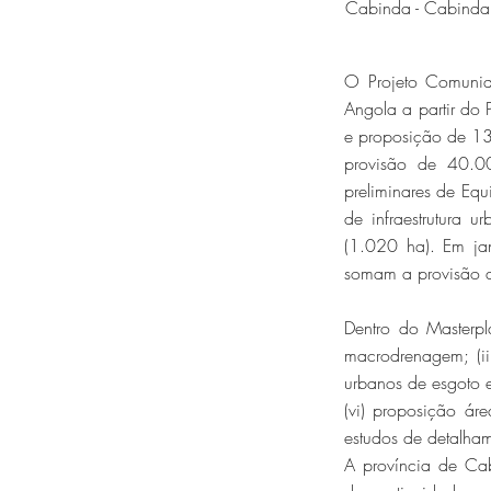
Cabinda - Cabinda
O Projeto Comunid
Angola a partir d
e proposição de 13
provisão de 40.000
preliminares de Equ
de infraestrutura
(1.020 ha). Em jan
somam a provisão d
Dentro do Masterp
macrodrenagem; (ii)
urbanos de esgoto 
(vi) proposição ár
estudos de detalham
A província de Cab