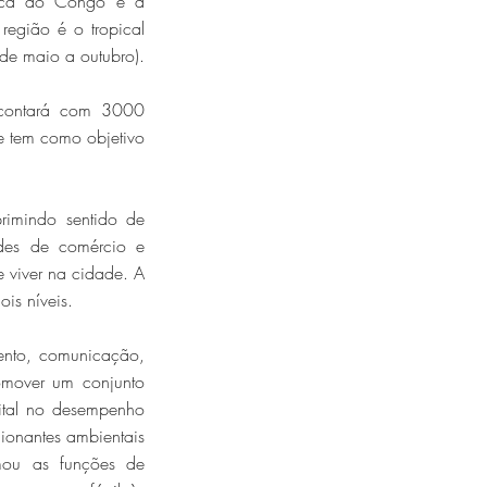
blica do Congo e a
egião é o tropical
(de maio a outubro).
 contará com 3000
ue tem como objetivo
rimindo sentido de
des de comércio e
e viver na cidade. A
is níveis.
mento, comunicação,
omover um conjunto
vital no desempenho
ionantes ambientais
imou as funções de