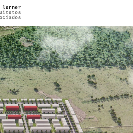
 lerner
uitetos
ociados