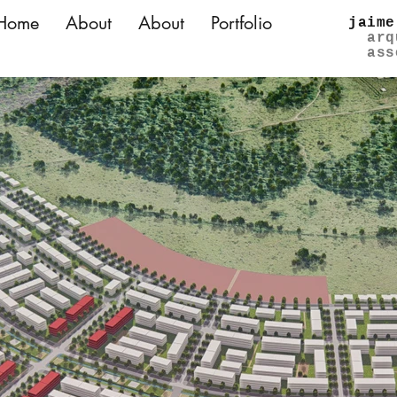
Home
About
About
Portfolio
jaime
arq
ass