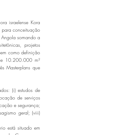
ra israelense Kora
 para conceituação
em Angola somando a
tetônicas, projetos
, bem como definição
l de 10.200.000 m²
rês Masterplans que
os: (i) estudos de
locação de serviços
ucação e segurança;
gismo geral; (viii)
rio está situado em